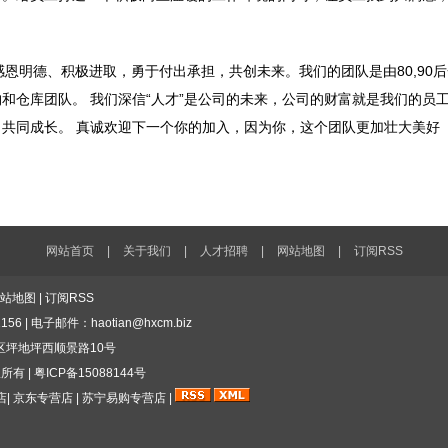
恩明德、积极进取，勇于付出承担，共创未来。我们的团队是由80,90
和仓库团队。 我们深信“人才”是公司的未来，公司的财富就是我们的员
共同成长。 真诚欢迎下一个你的加入，因为你，这个团队更加壮大美好
网站首页
|
关于我们
|
人才招聘
|
网站地图
|
订阅RSS
站地图
|
订阅RSS
56 | 电子邮件：haotian@hxcm.biz
区坪地坪西顺景路10号
版权所有
|
粤ICP备15088144号
店
| 京东专营店 | 苏宁易购专营店 |